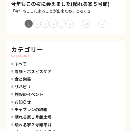
今年もこの桜に会えました(晴れる家５号館)
「今年もここに来ることが出来たわ」と呟く 2…
…
…
1
2
3
4
5
6
10
»
カテゴリー
CATEGORY
すべて
看護・ホスピスケア
食と栄養
リハビリ
施設のイベント
お知らせ
チャプレンの取組
晴れる家１号館土塔
晴れる家２号館平井