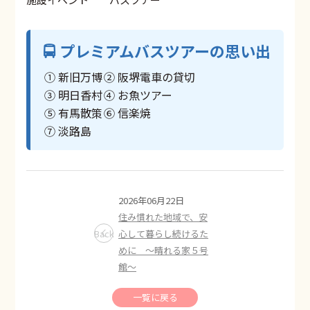
🚍 プレミアムバスツアーの思い出
① 新旧万博
② 阪堺電車の貸切
③ 明日香村
④ お魚ツアー
⑤ 有馬散策
⑥ 信楽焼
⑦ 淡路島
2026年06月22日
住み慣れた地域で、安
Back
心して暮らし続けるた
めに ～晴れる家５号
館～
一覧に戻る