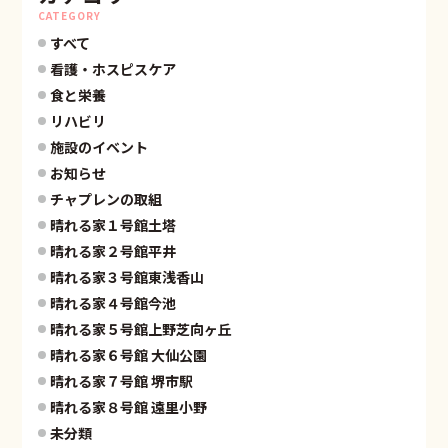
CATEGORY
すべて
看護・ホスピスケア
食と栄養
リハビリ
施設のイベント
お知らせ
チャプレンの取組
晴れる家１号館土塔
晴れる家２号館平井
晴れる家３号館東浅香山
晴れる家４号館今池
晴れる家５号館上野芝向ヶ丘
晴れる家６号館 大仙公園
晴れる家７号館 堺市駅
晴れる家８号館 遠里小野
未分類