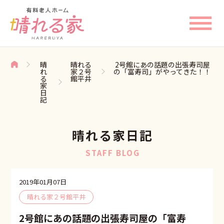
晴
晴れる
2号館にあの話題の出張寿司屋
れ
家２号
の「富寿司」がやってきた！！
る
館平井
家
日
記
晴れる家日記
STAFF BLOG
2019年01月07日
晴れる家２号館平井
2号館にあの話題の出張寿司屋の「富寿