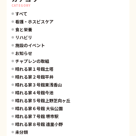
CATEGORY
すべて
看護・ホスピスケア
食と栄養
リハビリ
施設のイベント
お知らせ
チャプレンの取組
晴れる家１号館土塔
晴れる家２号館平井
晴れる家３号館東浅香山
晴れる家４号館今池
晴れる家５号館上野芝向ヶ丘
晴れる家６号館 大仙公園
晴れる家７号館 堺市駅
晴れる家８号館 遠里小野
未分類