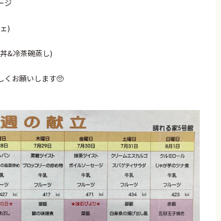
ージ
ェ)
ギ丼&冷茶碗蒸し)
くお願いします🥺