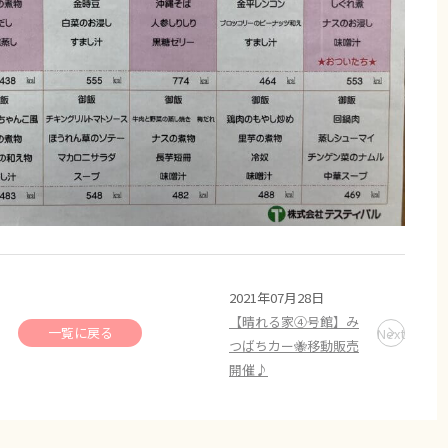
2021年07月28日
【晴れる家④号館】み
一覧に戻る
Next
つばちカー🐝移動販売
開催♪