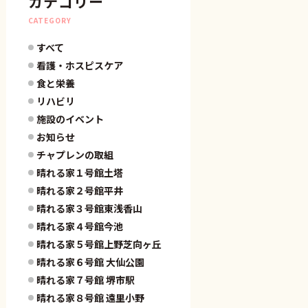
カテゴリー
CATEGORY
すべて
看護・ホスピスケア
食と栄養
リハビリ
施設のイベント
お知らせ
チャプレンの取組
晴れる家１号館土塔
晴れる家２号館平井
晴れる家３号館東浅香山
晴れる家４号館今池
晴れる家５号館上野芝向ヶ丘
晴れる家６号館 大仙公園
晴れる家７号館 堺市駅
晴れる家８号館 遠里小野