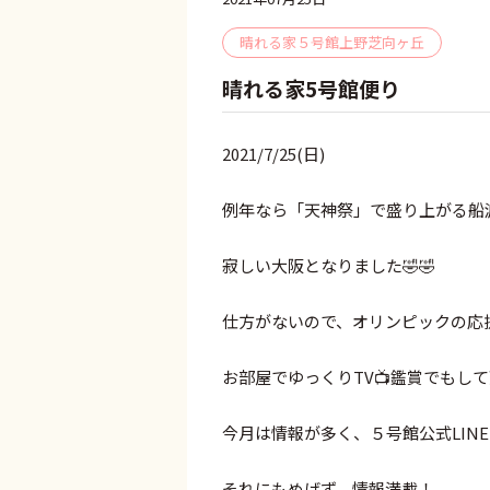
晴れる家５号館上野芝向ヶ丘
晴れる家5号館便り
2021/7/25(日)
例年なら「天神祭」で盛り上がる船
寂しい大阪となりました🤣🤣
仕方がないので、オリンピックの応
お部屋でゆっくりTV📺鑑賞でもし
今月は情報が多く、５号館公式LIN
それにもめげず、情報満載！