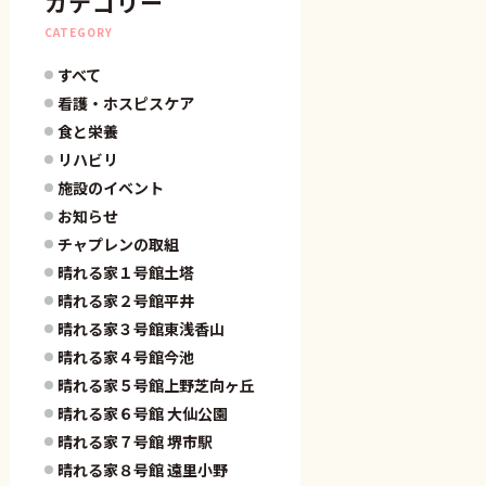
カテゴリー
CATEGORY
すべて
看護・ホスピスケア
食と栄養
リハビリ
施設のイベント
お知らせ
チャプレンの取組
晴れる家１号館土塔
晴れる家２号館平井
晴れる家３号館東浅香山
晴れる家４号館今池
晴れる家５号館上野芝向ヶ丘
晴れる家６号館 大仙公園
晴れる家７号館 堺市駅
晴れる家８号館 遠里小野