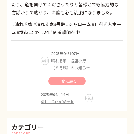
たり、道を開けてくださったりと皆様とても協力的な
方ばかりで助かり、お腹も心も満腹になりました。
#晴れる家 #晴れる家3号館 #シャローム #有料老人ホー
ム #堺市 #北区 #24時間看護師在中
2025年04月07日
Back
晴れる家 遠里小野
（８号館）のお知らせ
一覧に戻る
2025年04月14日
Next
晴1 お花見Weeｋ
カテゴリー
CATEGORY