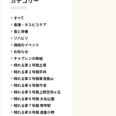
カテゴリー
CATEGORY
すべて
看護・ホスピスケア
食と栄養
リハビリ
施設のイベント
お知らせ
チャプレンの取組
晴れる家１号館土塔
晴れる家２号館平井
晴れる家３号館東浅香山
晴れる家４号館今池
晴れる家５号館上野芝向ヶ丘
晴れる家６号館 大仙公園
晴れる家７号館 堺市駅
晴れる家８号館 遠里小野